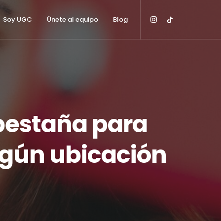
Soy UGC
Únete al equipo
Blog
 pestaña para
egún ubicación