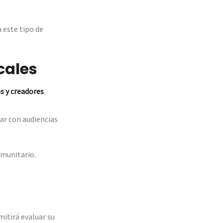
 este tipo de
cales
os y creadores
ar con audiencias
omunitario.
mitirá evaluar su