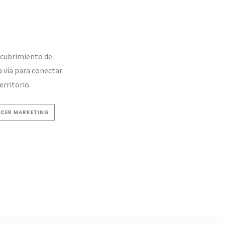
scubrimiento de
a vía para conectar
rritorio.
NCER MARKETING