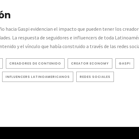
ón
ño hacia Gaspi evidencian el impacto que pueden tener los creadore
ades. La respuesta de seguidores e influencers de toda Latinoamé
ntenido y el vínculo que había construido a través de las redes soci
CREADORES DE CONTENIDO
CREATOR ECONOMY
GASPI
INFLUENCERS LATINOAMERICANOS
REDES SOCIALES