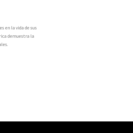
s en la vida de sus
rica demuestra la
ales.