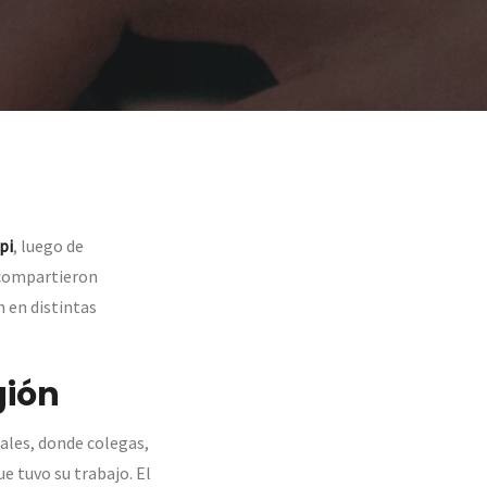
pi
, luego de
s compartieron
 en distintas
gión
iales, donde colegas,
 tuvo su trabajo. El