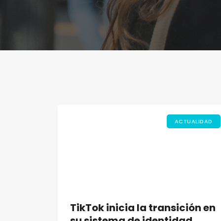
ACTUALIDAD
TikTok inicia la transición en
su sistema de identidad